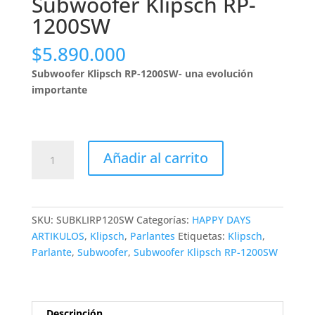
Subwoofer Klipsch RP-
1200SW
$
5.890.000
Subwoofer Klipsch RP-1200SW- una evolución
importante
Subwoofer
Añadir al carrito
Klipsch
RP-
1200SW
cantidad
SKU:
SUBKLIRP120SW
Categorías:
HAPPY DAYS
ARTIKULOS
,
Klipsch
,
Parlantes
Etiquetas:
Klipsch
,
Parlante
,
Subwoofer
,
Subwoofer Klipsch RP-1200SW
Descripción