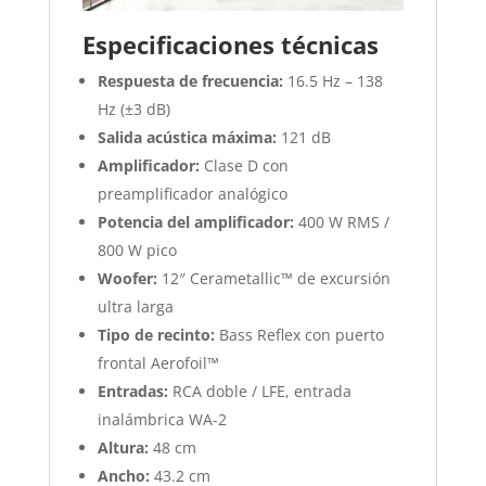
Especificaciones técnicas
Respuesta de frecuencia:
16.5 Hz – 138
Hz (±3 dB)
Salida acústica máxima:
121 dB
Amplificador:
Clase D con
preamplificador analógico
Potencia del amplificador:
400 W RMS /
800 W pico
Woofer:
12″ Cerametallic™ de excursión
ultra larga
Tipo de recinto:
Bass Reflex con puerto
frontal Aerofoil™
Entradas:
RCA doble / LFE, entrada
inalámbrica WA-2
Altura:
48 cm
Ancho:
43.2 cm