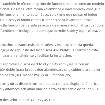
BT también le ofrece la opción de funcionamiento como un modelo
cional. De una u otra forma –alámbrica o inalámbrica– consigue
 del funcionamiento automático: solo tiene que pulsar el botón
 un disco y el botón «Stop» (Detener) para levantar el brazo,
cos (la función de parada se activa de manera automática cuando el
También se incluye un botón que permite subir y bajar el brazo
cartuchos durante más de 50 años, y esa experiencia queda
aguja de repuesto del tocadiscos AT-LP60-BT. El cartucho está
tizar el rendimiento y facilitar la instalación.
T reproduce discos de 33-1/3 y de 45 rpm y viene con un
CA doble (para la conexión alámbrica) y una cubierta antipolvo
n negro (BK), blanco (WH) y azul marino (NV).
ces y otros dispositivos equipados con tecnología inalámbrica
s y altavoces con alimentación a través del cable de salida RCA
 dos velocidades: 33 -1/3 y 45 rpm