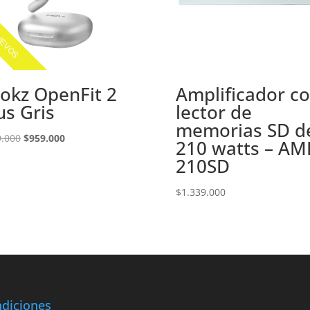
EVOS
okz OpenFit 2
Amplificador c
us Gris
lector de
memorias SD d
El
El
9.000
$
959.000
210 watts – AM
precio
precio
210SD
original
actual
era:
es:
$
1.339.000
$999.000.
$959.000.
diciones