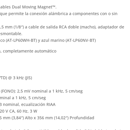
.
zables Dual Moving Magnet™.
que permite la conexión alámbrica a componentes con o sin
3,5 mm (1/8″) a cable de salida RCA doble (macho), adaptador de
esmontable.
nco (AT-LP60WH-BT) y azul marino (AT-LP60NV-BT)
ea, completamente automático
TD) @ 3 kHz (JIS)
 (FONO): 2,5 mV nominal a 1 kHz, 5 cm/seg
minal a 1 kHz, 5 cm/seg
B nominal, ecualización RIAA
20 V CA, 60 Hz, 3 W
 mm (3,84″) Alto x 356 mm (14,02″) Profundidad