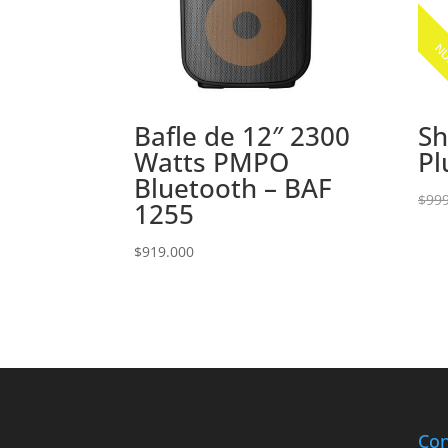
NU
Bafle de 12″ 2300
Sh
Watts PMPO
Pl
Bluetooth – BAF
$
99
1255
$
919.000
Con