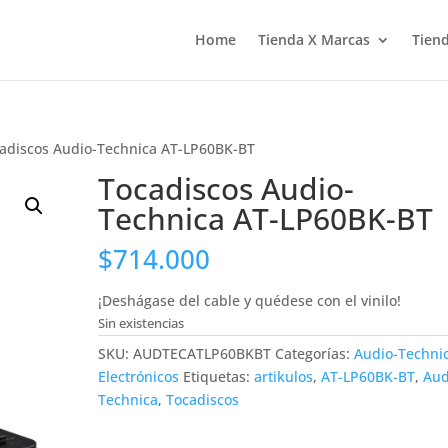
Home
Tienda X Marcas
Tiend
adiscos Audio-Technica AT-LP60BK-BT
Tocadiscos Audio-
Technica AT-LP60BK-BT
$
714.000
¡Deshágase del cable y quédese con el vinilo!
Sin existencias
SKU:
AUDTECATLP60BKBT
Categorías:
Audio-Techni
Electrónicos
Etiquetas:
artikulos
,
AT-LP60BK-BT
,
Aud
Technica
,
Tocadiscos