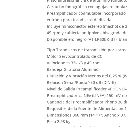
Plato antiresonancia de aluminio fundido
Cartucho fonográfico con agujas reempla
Preamplificador conmutable incorporado 
entrada para tocadiscos dedicada.
Incluye miniconector estéreo (macho) de 
45 rpm y cubierta antipolvo abisagrada d
Disponible en: negro (AT-LP60BK-BT); bla
Tipo Tocadiscos de transmisión por corr
Motor Servocontrolado de CC
Velocidades 33-1/3 y 45 rpm
Bandeja Giratoria Aluminio
Ululación y Vibración Menos del 0,25 % (W
Relación Señal/Ruido >50 dB (DIN-B)
Nivel de Salida Preamplificador «PHONO»
Preamplificador «LINE» (LÍNEA) 150 mV no
Ganancia del Preamplificador Phono 36 d
Requisitos de la Fuente de Alimentación 1
Dimensiones 360 mm (14,17″) Ancho x 97,5
Peso 2,98 kg