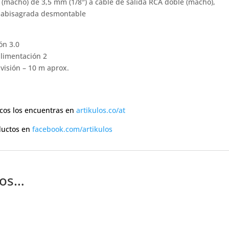
 (macho) de 3,5 mm (1/8″) a cable de salida RCA doble (macho),
o abisagrada desmontable
ón 3.0
alimentación 2
visión – 10 m aprox.
scos los encuentras en
artikulos.co/at
ductos en
facebook.com/artikulos
mos…