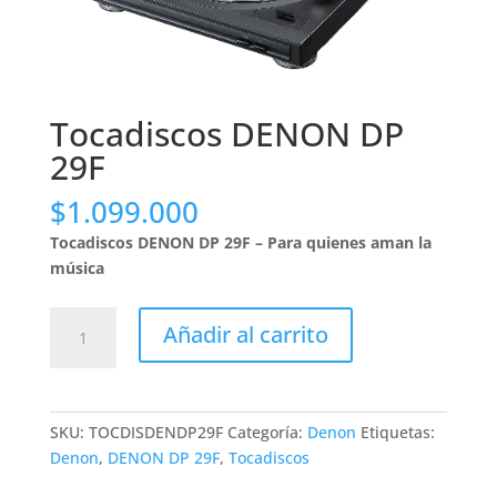
Tocadiscos DENON DP
29F
$
1.099.000
Tocadiscos DENON DP 29F – Para quienes aman la
música
Tocadiscos
Añadir al carrito
DENON
DP
29F
cantidad
SKU:
TOCDISDENDP29F
Categoría:
Denon
Etiquetas:
Denon
,
DENON DP 29F
,
Tocadiscos