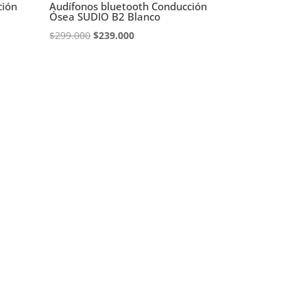
ción
Audífonos bluetooth Conducción
Ósea SUDIO B2 Blanco
El
El
$
299.000
$
239.000
precio
precio
original
actual
era:
es:
$299.000.
$239.000.