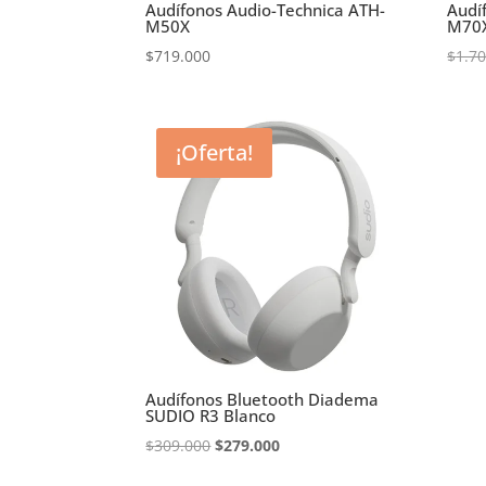
Audífonos Audio-Technica ATH-
Audí
M50X
M70
$
719.000
$
1.7
¡Oferta!
Audífonos Bluetooth Diadema
SUDIO R3 Blanco
El
El
$
309.000
$
279.000
precio
precio