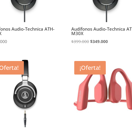
fonos Audio-Technica ATH-
Audífonos Audio-Technica A
X
M30X
El
El
.000
$
399.000
$
349.000
precio
precio
original
actual
era:
es:
¡Oferta!
¡Oferta!
$399.000.
$349.000.