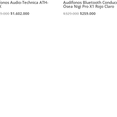
fonos Audio-Technica ATH-
Audífonos Bluetooth Conduc
X
Ósea Nigi Pro X1 Rojo Claro
El
El
El
El
09.000
$
1.602.000
$
329.000
$
259.000
precio
precio
precio
precio
original
actual
original
actual
era:
es:
era:
es:
$1.709.000.
$1.602.000.
$329.000.
$259.000.