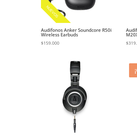
NUEVOS
Audífonos Anker Soundcore R50i
Audí
Wireless Earbuds
M20
$
159.000
$
319