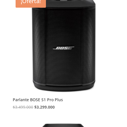
¡Oferta!
Parlante BOSE S1 Pro Plus
El
El
$
3.499.000
$
3.299.000
precio
precio
original
actual
era:
es: