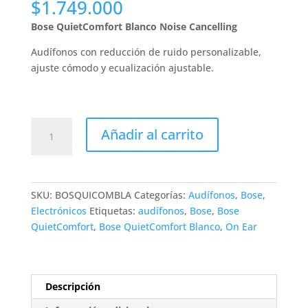
$
1.749.000
Bose QuietComfort Blanco Noise Cancelling
Audífonos con reducción de ruido personalizable,
ajuste cómodo y ecualización ajustable.
Audífonos
Añadir al carrito
BOSE
QuietComfort
Blanco
Noise
SKU:
BOSQUICOMBLA
Categorías:
Audífonos
,
Bose
,
Cancelling
Electrónicos
Etiquetas:
audífonos
,
Bose
,
Bose
cantidad
QuietComfort
,
Bose QuietComfort Blanco
,
On Ear
Descripción