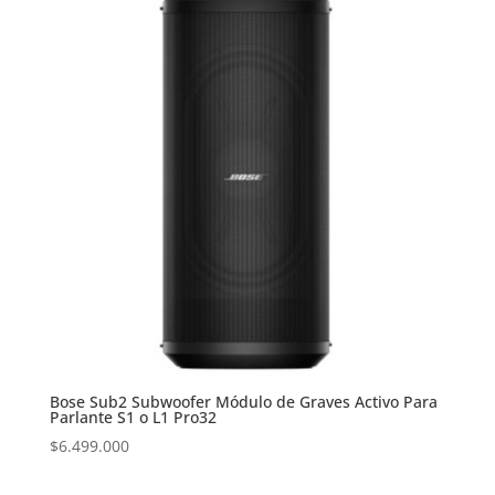
$3.499.000.
$3.299.000.
Bose Sub2 Subwoofer Módulo de Graves Activo Para
Parlante S1 o L1 Pro32
$
6.499.000