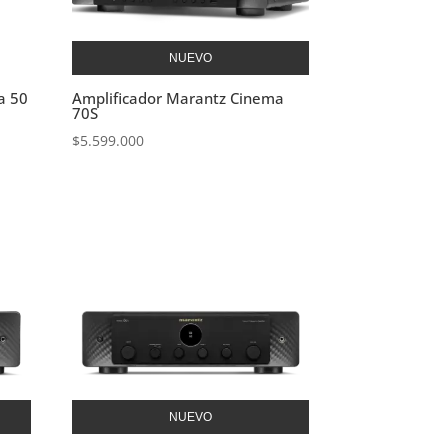
NUEVO
a 50
Amplificador Marantz Cinema
70S
$
5.599.000
NUEVO