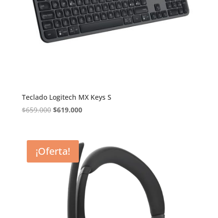
Teclado Logitech MX Keys S
El
El
$
659.000
$
619.000
precio
precio
original
actual
era:
es:
¡Oferta!
$659.000.
$619.000.