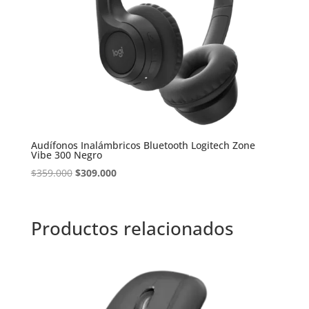
Audífonos Inalámbricos Bluetooth Logitech Zone
Vibe 300 Negro
El
El
$
359.000
$
309.000
precio
precio
original
actual
era:
es:
Productos relacionados
$359.000.
$309.000.