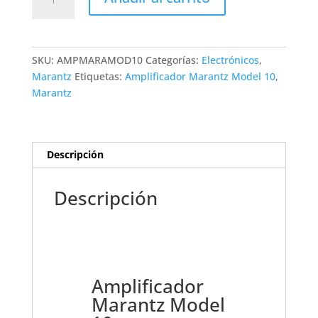
Marantz
Model
10
cantidad
SKU:
AMPMARAMOD10
Categorías:
Electrónicos
,
Marantz
Etiquetas:
Amplificador Marantz Model 10
,
Marantz
Descripción
Descripción
Amplificador
Marantz Model