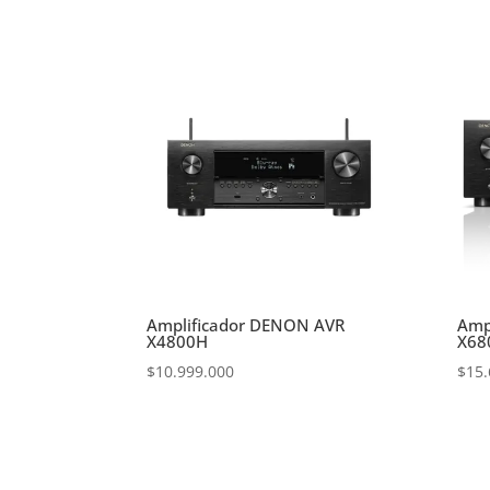
Amplificador DENON AVR
Amp
X4800H
X68
$
10.999.000
$
15.