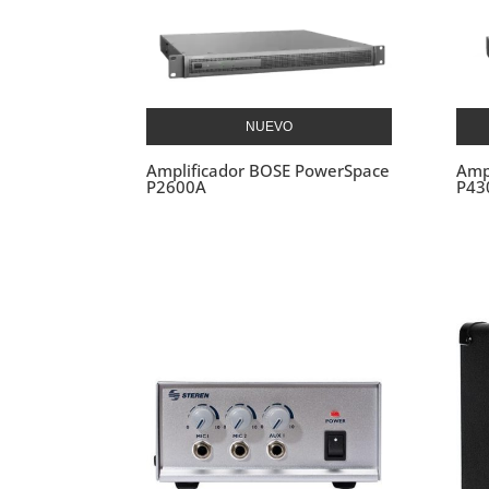
NUEVO
Amplificador BOSE PowerSpace
Amp
P2600A
P43