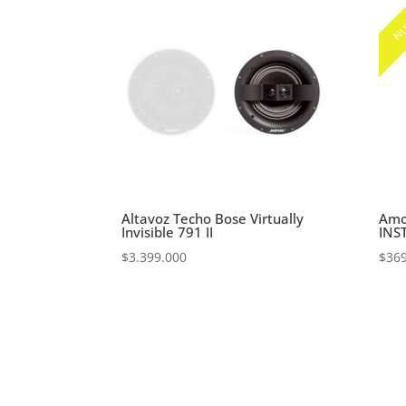
NU
Altavoz Techo Bose Virtually
Amo
Invisible 791 II
INS
$
3.399.000
$
36