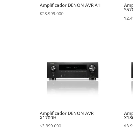
Amplificador DENON AVR A1H
Amp
S57
$
28.999.000
$
2.4
Amplificador DENON AVR
Amp
X1700H
X18
$
3.399.000
$
3.9