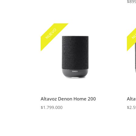
$
89
NUEVO
NU
Altavoz Denon Home 200
Alt
$
1.799.000
$
2.5