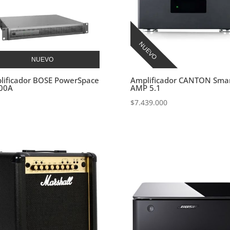
NUEVO
NUEVO
lificador BOSE PowerSpace
Amplificador CANTON Sma
00A
AMP 5.1
$
7.439.000