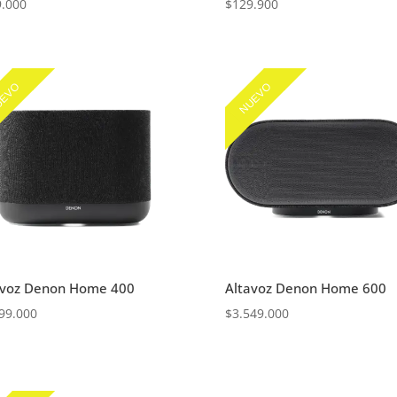
9.000
$
129.900
EVO
NUEVO
avoz Denon Home 400
Altavoz Denon Home 600
99.000
$
3.549.000