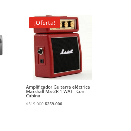
¡Oferta!
Amplificador Guitarra eléctrica
Marshall MS-2R 1 WATT Con
Cabina
El
El
$
319.000
$
259.000
precio
precio
original
actual
era:
es: