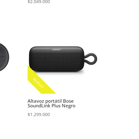
$
2.049.000
NUEVO
Altavoz portátil Bose
SoundLink Plus Negro
$
1.299.000