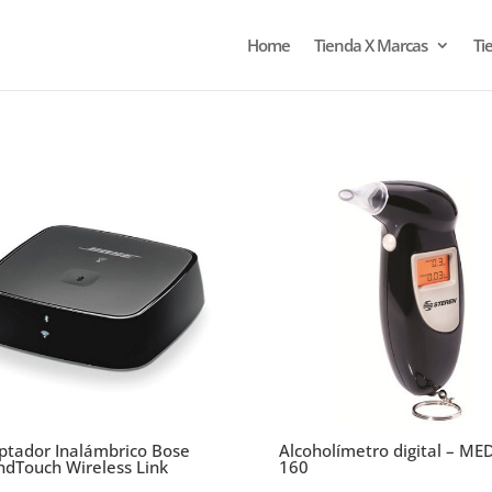
Home
Tienda X Marcas
Ti
ptador Inalámbrico Bose
Alcoholímetro digital – ME
ndTouch Wireless Link
160