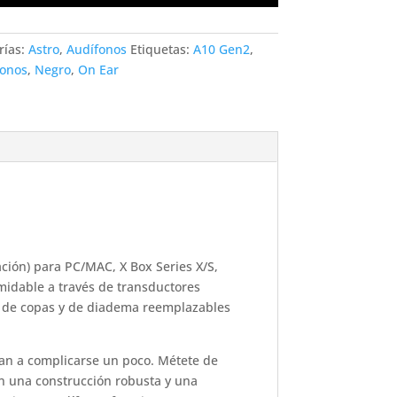
rías:
Astro
,
Audífonos
Etiquetas:
A10 Gen2
,
fonos
,
Negro
,
On Ear
ción) para PC/MAC, X Box Series X/S,
rmidable a través de transductores
as de copas y de diadema reemplazables
zan a complicarse un poco. Métete de
on una construcción robusta y una