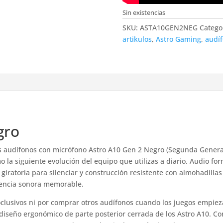
Sin existencias
SKU:
ASTA10GEN2NEG
Catego
artikulos
,
Astro Gaming
,
audí
gro
os audífonos con micrófono Astro A10 Gen 2 Negro (Segunda Genera
o la siguiente evolución del equipo que utilizas a diario. Audio fo
giratoria para silenciar y construcción resistente con almohadill
iencia sonora memorable.
clusivos ni por comprar otros audífonos cuando los juegos empie
 diseño ergonómico de parte posterior cerrada de los Astro A10. C