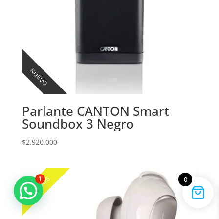
NUEVO
Parlante CANTON Smart
Soundbox 3 Negro
$
2.920.000
NUEVOS
1
0
Marcas que marcan la diferencia