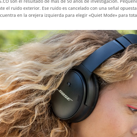
CO son el resultado de más de 50 años de investigación. Pequeñ
e el ruido exterior. Ese ruido es cancelado con una señal opuesta
cuentra en la orejera izquierda para elegir «Quiet Mode» para tot