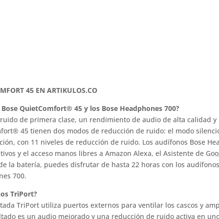
MFORT 45 EN ARTIKULOS.CO
nos Bose QuietComfort® 45 y los Bose Headphones 700?
ido de primera clase, un rendimiento de audio de alta calidad y
mfort® 45 tienen dos modos de reducción de ruido: el modo silenc
ión, con 11 niveles de reducción de ruido. Los audífonos Bose H
tivos y el acceso manos libres a Amazon Alexa, el Asistente de Goog
n de la batería, puedes disfrutar de hasta 22 horas con los audíf
nes 700.
nos TriPort?
ada TriPort utiliza puertos externos para ventilar los cascos y am
ultado es un audio mejorado y una reducción de ruido activa en u