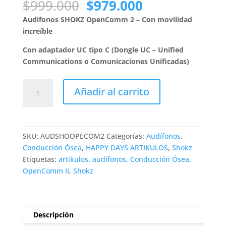
El
El
$
999.000
$
979.000
precio
precio
Audifonos SHOKZ OpenComm 2 – Con movilidad
original
actual
increíble
era:
es:
$999.000.
$979.000.
Con adaptador UC tipo C (D
ongle UC
– Unified
Communications o Comunicaciones Unificadas)
Audifonos
Añadir al carrito
SHOKZ
OpenComm
2
Versión
SKU:
AUDSHOOPECOM2
Categorías:
Audífonos
,
2025
Conducción Ósea
,
HAPPY DAYS ARTIKULOS
,
Shokz
cantidad
Etiquetas:
artikulos
,
audífonos
,
Conducción Ósea
,
OpenComm II
,
Shokz
Descripción