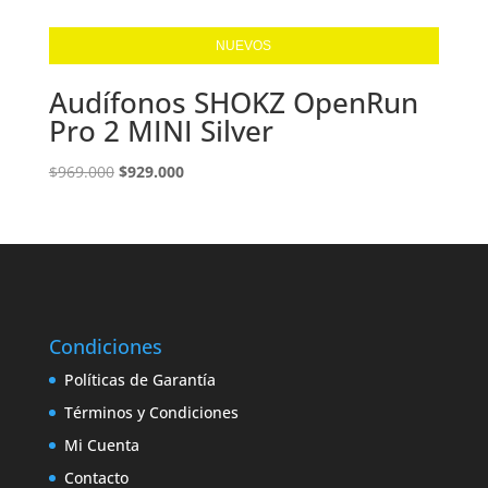
NUEVOS
Audífonos SHOKZ OpenRun
Pro 2 MINI Silver
El
El
$
969.000
$
929.000
precio
precio
original
actual
era:
es:
$969.000.
$929.000.
Condiciones
Políticas de Garantía
Términos y Condiciones
Mi Cuenta
Contacto