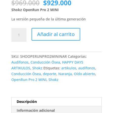
El
El
$
969.000
$
929.000
precio
precio
Shokz OpenRun Pro 2 MINI
original
actual
era:
es:
La versión pequeña de la última generación
$969.000.
$929.000.
Audífonos
Añadir al carrito
SHOKZ
OpenRun
Pro
2
SKU:
SHOOPERUNPRO2MININAR
Categorías:
MINI
Audífonos
,
Conducción Ósea
,
HAPPY DAYS
Naranja
ARTIKULOS
,
Shokz
Etiquetas:
artikulos
,
audífonos
,
cantidad
Conducción Ósea
,
deporte
,
Naranja
,
Oído abierto
,
OpenRun Pro 2 MINI
,
Shokz
Descripción
Información adicional