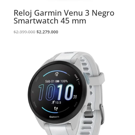
Reloj Garmin Venu 3 Negro
Smartwatch 45 mm
El
El
$
2.399.000
$
2.279.000
precio
precio
original
actual
era:
es:
$2.399.000.
$2.279.000.