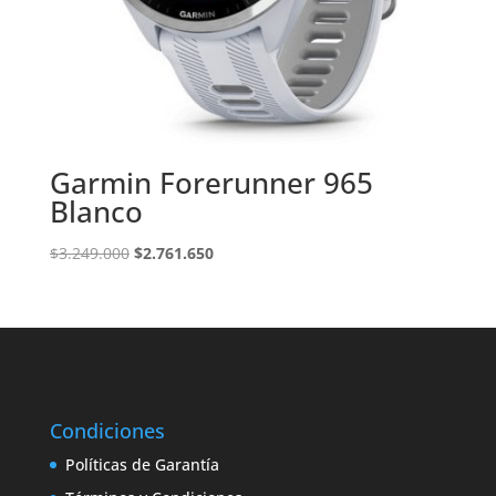
Garmin Forerunner 965
Blanco
El
El
$
3.249.000
$
2.761.650
precio
precio
original
actual
era:
es:
$3.249.000.
$2.761.650.
Condiciones
Políticas de Garantía