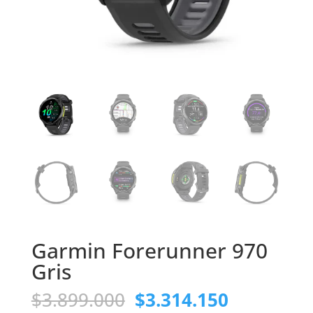
Garmin Forerunner 970
Gris
El
El
$
3.899.000
$
3.314.150