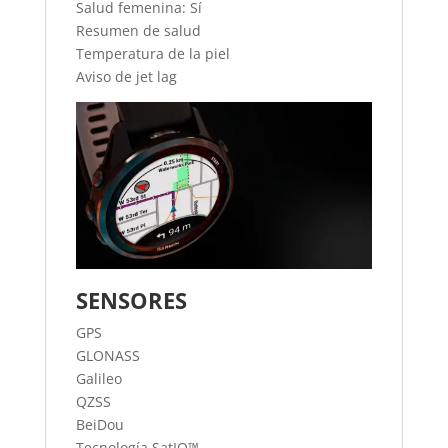
Salud femenina: Sí
Resumen de salud
Temperatura de la piel
Aviso de jet lag
SENSORES
GPS
GLONASS
Galileo
QZSS
BeiDou
Tecnología SatIQ™