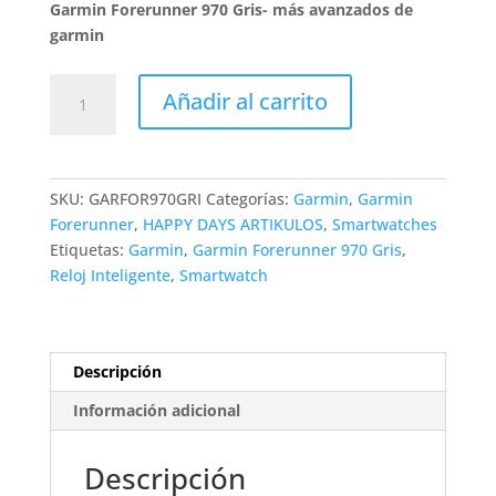
precio
precio
Garmin Forerunner 970 Gris- más avanzados de
original
actual
garmin
era:
es:
$3.899.000.
$3.314.15
Garmin
Añadir al carrito
Forerunner
970
Gris
cantidad
SKU:
GARFOR970GRI
Categorías:
Garmin
,
Garmin
Forerunner
,
HAPPY DAYS ARTIKULOS
,
Smartwatches
Etiquetas:
Garmin
,
Garmin Forerunner 970 Gris
,
Reloj Inteligente
,
Smartwatch
Descripción
Información adicional
Descripción