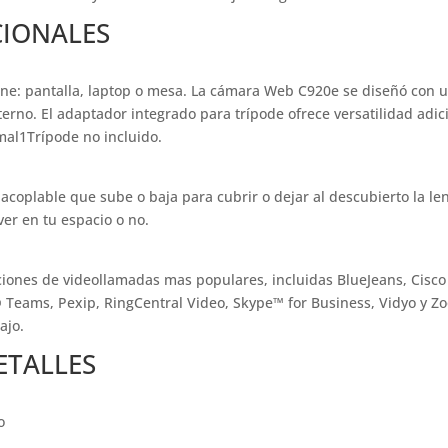
CIONALES
 pantalla, laptop o mesa. La cámara Web C920e se diseñó con un cl
terno. El adaptador integrado para trípode ofrece versatilidad ad
al1Trípode no incluido.
oplable que sube o baja para cubrir o dejar al descubierto la lent
ver en tu espacio o no.
aciones de videollamadas mas populares, incluidas BlueJeans, Cis
 Teams, Pexip, RingCentral Video, Skype™ for Business, Vidyo y Zo
ajo.
ETALLES
o