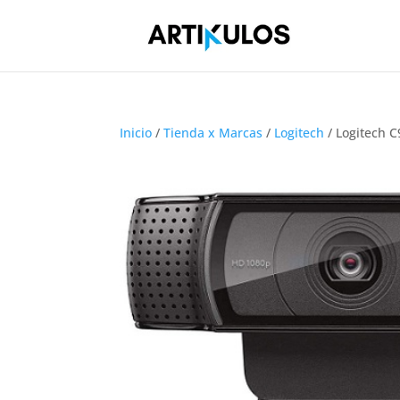
Inicio
/
Tienda x Marcas
/
Logitech
/ Logitech 