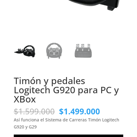
Timón y pedales
Logitech G920 para PC y
XBox
El
El
$
1.599.000
$
1.499.000
precio
precio
Así funciona el Sistema de Carreras Timón Logitech
original
actual
G920 y G29
era:
es: