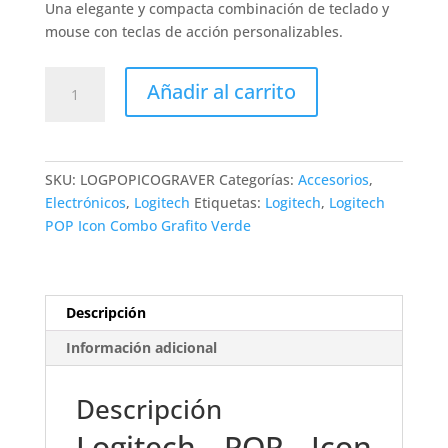
Una elegante y compacta combinación de teclado y
mouse con teclas de acción personalizables.
Logitech
Añadir al carrito
POP
Icon
Combo
Grafito
SKU:
LOGPOPICOGRAVER
Categorías:
Accesorios
,
Verde
Electrónicos
,
Logitech
Etiquetas:
Logitech
,
Logitech
cantidad
POP Icon Combo Grafito Verde
Descripción
Información adicional
Descripción
Logitech POP Icon