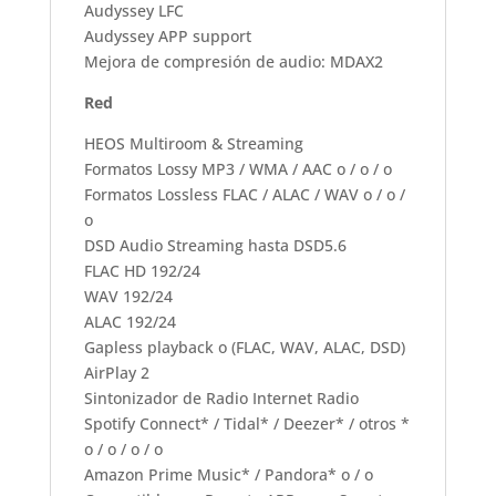
Audyssey LFC
Audyssey APP support
Mejora de compresión de audio: MDAX2
Red
HEOS Multiroom & Streaming
Formatos Lossy MP3 / WMA / AAC o / o / o
Formatos Lossless FLAC / ALAC / WAV o / o /
o
DSD Audio Streaming hasta DSD5.6
FLAC HD 192/24
WAV 192/24
ALAC 192/24
Gapless playback o (FLAC, WAV, ALAC, DSD)
AirPlay 2
Sintonizador de Radio Internet Radio
Spotify Connect* / Tidal* / Deezer* / otros *
o / o / o / o
Amazon Prime Music* / Pandora* o / o