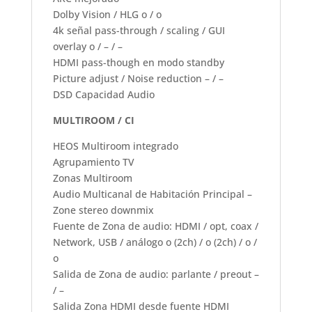
Dolby Vision / HLG o / o
4k señal pass-through / scaling / GUI
overlay o / – / –
HDMI pass-though en modo standby
Picture adjust / Noise reduction – / –
DSD Capacidad Audio
MULTIROOM / CI
HEOS Multiroom integrado
Agrupamiento TV
Zonas Multiroom
Audio Multicanal de Habitación Principal –
Zone stereo downmix
Fuente de Zona de audio: HDMI / opt, coax /
Network, USB / análogo o (2ch) / o (2ch) / o /
o
Salida de Zona de audio: parlante / preout –
/ –
Salida Zona HDMI desde fuente HDMI