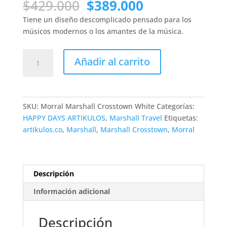
El
El
$
429.000
$
389.000
precio
precio
Tiene un diseño descomplicado pensado para los
original
actual
músicos modernos o los amantes de la música.
era:
es:
$429.000.
$389.000.
Morral
Añadir al carrito
Marshall
Crosstown
White
On
SKU:
Morral Marshall Crosstown White
Categorías:
Black
HAPPY DAYS ARTIKULOS
,
Marshall Travel
Etiquetas:
cantidad
artikulos.co
,
Marshall
,
Marshall Crosstown
,
Morral
Descripción
Información adicional
Descripción