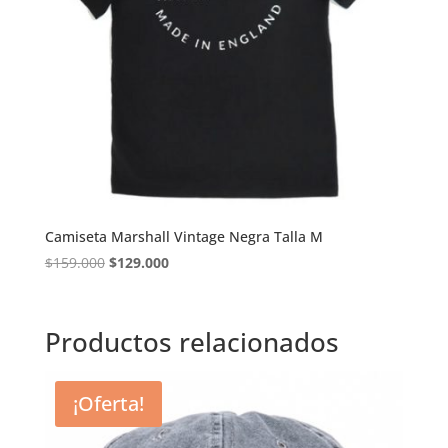
Camiseta Marshall Vintage Negra Talla M
El
El
$
159.000
$
129.000
precio
precio
original
actual
era:
es:
Productos relacionados
$159.000.
$129.000.
¡Oferta!