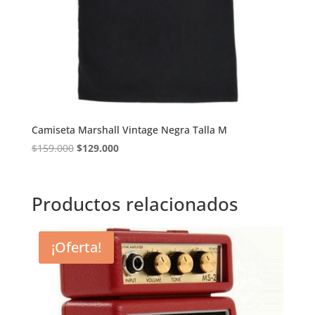
Camiseta Marshall Vintage Negra Talla M
El
El
$
159.000
$
129.000
precio
precio
original
actual
era:
es:
Productos relacionados
$159.000.
$129.000.
¡Oferta!