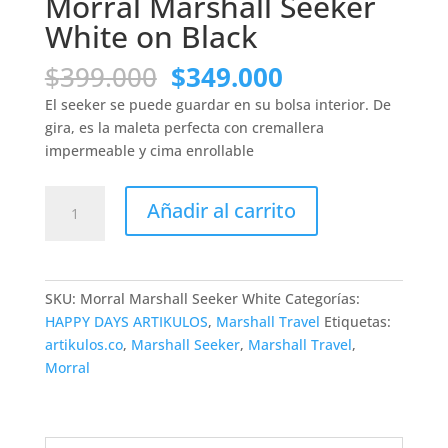
Morral Marshall Seeker
White on Black
El
El
$
399.000
$
349.000
precio
precio
El seeker se puede guardar en su bolsa interior. De
original
actual
gira, es la maleta perfecta con cremallera
era:
es:
impermeable y cima enrollable
$399.000.
$349.000.
Morral
Añadir al carrito
Marshall
Seeker
White
on
SKU:
Morral Marshall Seeker White
Categorías:
Black
HAPPY DAYS ARTIKULOS
,
Marshall Travel
Etiquetas:
cantidad
artikulos.co
,
Marshall Seeker
,
Marshall Travel
,
Morral