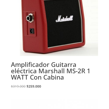
Amplificador Guitarra
eléctrica Marshall MS-2R 1
WATT Con Cabina
El
El
$
319.000
$
259.000
precio
precio
original
actual
era:
es:
$319.000.
$259.000.