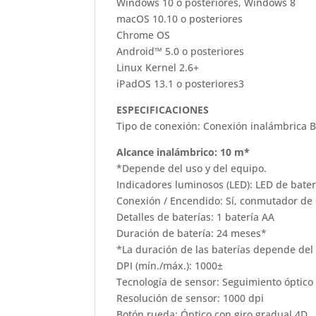
Windows 10 o posteriores, Windows 8
macOS 10.10 o posteriores
Chrome OS
Android™ 5.0 o posteriores
Linux Kernel 2.6+
iPadOS 13.1 o posteriores3
ESPECIFICACIONES
Tipo de conexión: Conexión inalámbrica B
Alcance inalámbrico: 10 m*
*Depende del uso y del equipo.
Indicadores luminosos (LED): LED de bater
Conexión / Encendido: Sí, conmutador d
Detalles de baterías: 1 batería AA
Duración de batería: 24 meses*
*La duración de las baterías depende del u
DPI (mín./máx.): 1000±
Tecnología de sensor: Seguimiento óptico
Resolución de sensor: 1000 dpi
Botón rueda: Óptico con giro gradual 4D