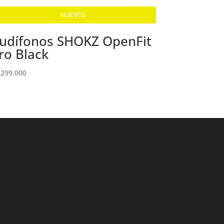
NUEVOS
udífonos SHOKZ OpenFit
ro Black
.299.000