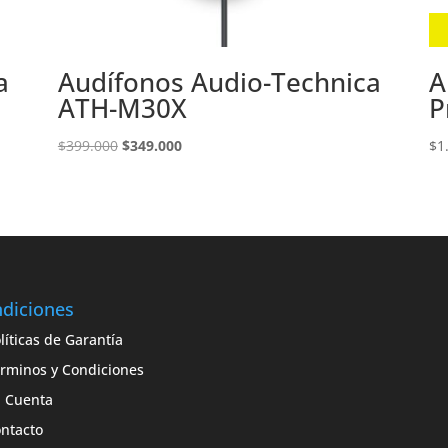
a
Audífonos Audio-Technica
A
ATH-M30X
P
El
El
$
399.000
$
349.000
$
1
precio
precio
original
actual
era:
es:
$399.000.
$349.000.
diciones
líticas de Garantía
rminos y Condiciones
 Cuenta
ntacto