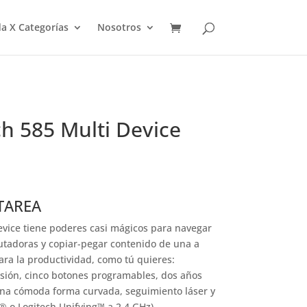
a X Categorías
Nosotros
h 585 Multi Device
TAREA
evice tiene poderes casi mágicos para navegar
tadoras y copiar-pegar contenido de una a
ara la productividad, como tú quieres:
sión, cinco botones programables, dos años
una cómoda forma curvada, seguimiento láser y
® o Logitech Unifying™ a 2,4 GHz).