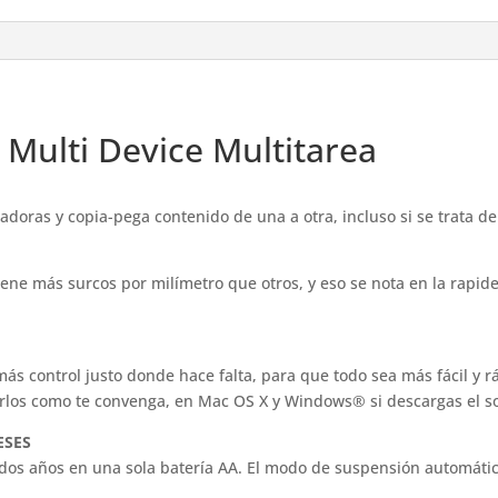
Multi Device Multitarea
doras y copia-pega contenido de una a otra, incluso si se trata d
iene más surcos por milímetro que otros, y eso se nota en la rap
ás control justo donde hace falta, para que todo sea más fácil y 
arlos como te convenga, en Mac OS X y Windows® si descargas el s
ESES
 dos años en una sola batería AA. El modo de suspensión automát