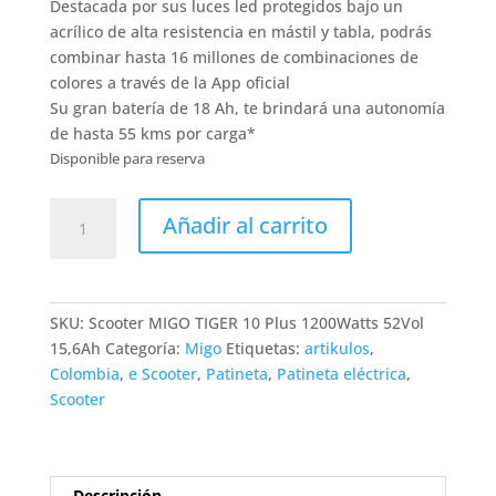
Destacada por sus luces led protegidos bajo un
acrílico de alta resistencia en mástil y tabla, podrás
combinar hasta 16 millones de combinaciones de
colores a través de la App oficial
Su gran batería de 18 Ah, te brindará una autonomía
de hasta 55 kms por carga*
Disponible para reserva
Patineta
Añadir al carrito
Scooter
Eléctrica
MIGO
TIGER
SKU:
Scooter MIGO TIGER 10 Plus 1200Watts 52Vol
10
15,6Ah
Categoría:
Migo
Etiquetas:
artikulos
,
Plus
Colombia
,
e Scooter
,
Patineta
,
Patineta eléctrica
,
1200Watts
Scooter
52Vol
15,6Ah
(AGOTADA)
cantidad
Descripción