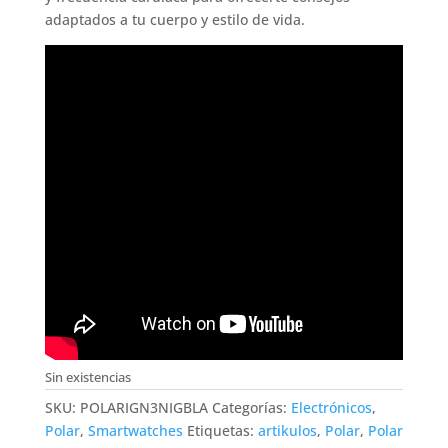
adaptados a tu cuerpo y estilo de vida.
Sin existencias
SKU:
POLARIGN3NIGBLA
Categorías:
Electrónicos
,
Polar
,
Smartwatches
Etiquetas:
artikulos
,
Polar
,
Polar