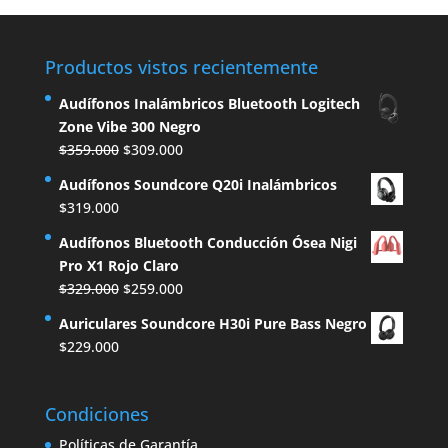
Productos vistos recientemente
Audífonos Inalámbricos Bluetooth Logitech
Zone Vibe 300 Negro
El
El
$
359.000
$
309.000
precio
precio
Audífonos Soundcore Q20i Inalámbricos
original
actual
$
319.000
era:
es:
$359.000.
$309.000.
Audífonos Bluetooth Conducción Ósea Nigi
Pro X1 Rojo Claro
El
El
$
329.000
$
259.000
precio
precio
Auriculares Soundcore H30i Pure Bass Negro
original
actual
$
229.000
era:
es:
$329.000.
$259.000.
Condiciones
Políticas de Garantía