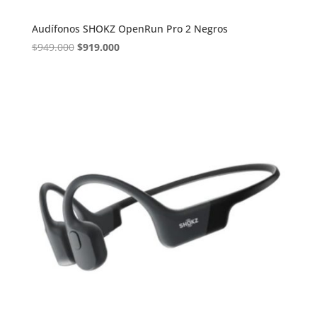
Audífonos SHOKZ OpenRun Pro 2 Negros
El
El
$
949.000
$
919.000
precio
precio
original
actual
era:
es:
$949.000.
$919.000.