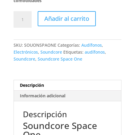
comodidades
Soundcore
Añadir al carrito
Space
One
cantidad
SKU:
SOUONSPAONE
Categorías:
Audífonos
,
Electrónicos
,
Soundcore
Etiquetas:
audífonos
,
Soundcore
,
Soundcore Space One
Descripción
Información adicional
Descripción
Soundcore Space
One